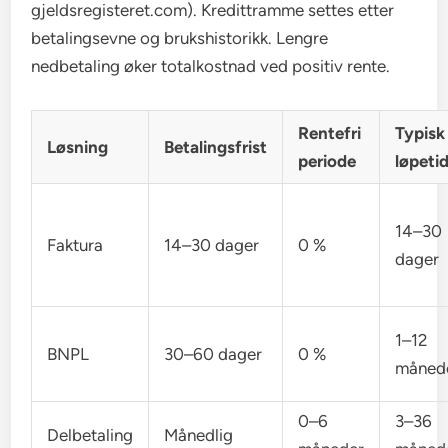
gjeldsregisteret.com). Kredittramme settes etter
betalingsevne og brukshistorikk. Lengre
nedbetaling øker totalkostnad ved positiv rente.
Rentefri
Typisk
Løsning
Betalingsfrist
periode
løpeti
14–30
Faktura
14–30 dager
0 %
dager
1–12
BNPL
30–60 dager
0 %
måned
0–6
3–36
Delbetaling
Månedlig