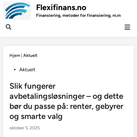
Skip
Flexifinans.no
to
Finansiering, metoder for finansiering, m.m
content
Mai
Open
Men
Search
Hjem
|
Aktuelt
Posted
Aktuelt
in
Slik fungerer
avbetalingsløsninger – og dette
bør du passe på: renter, gebyrer
og smarte valg
oktober 5, 2025