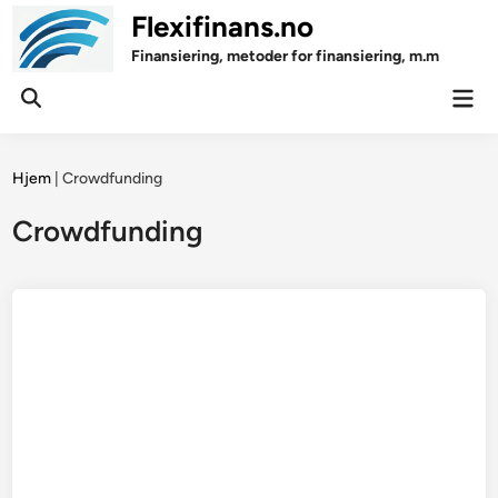
Skip
Flexifinans.no
to
Finansiering, metoder for finansiering, m.m
content
Mai
Open
Men
Search
Hjem
|
Crowdfunding
Crowdfunding