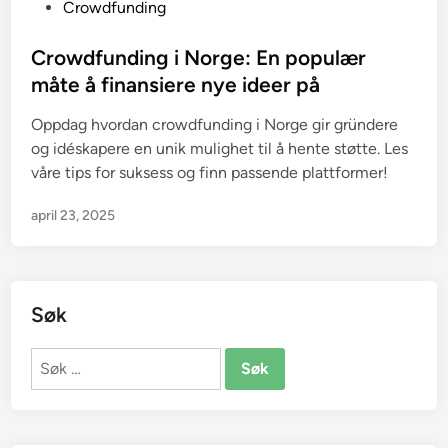
P
Crowdfunding
o
s
Crowdfunding i Norge: En populær
t
måte å finansiere nye ideer på
e
Oppdag hvordan crowdfunding i Norge gir gründere
d
og idéskapere en unik mulighet til å hente støtte. Les
i
våre tips for suksess og finn passende plattformer!
n
april 23, 2025
Søk
Søk
etter: