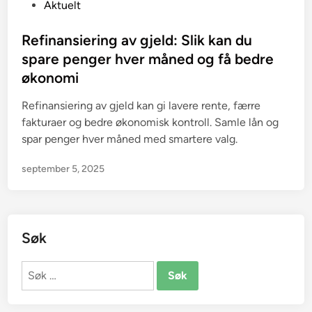
P
Aktuelt
o
s
Refinansiering av gjeld: Slik kan du
t
spare penger hver måned og få bedre
e
økonomi
d
i
Refinansiering av gjeld kan gi lavere rente, færre
n
fakturaer og bedre økonomisk kontroll. Samle lån og
spar penger hver måned med smartere valg.
september 5, 2025
Søk
Søk
etter: