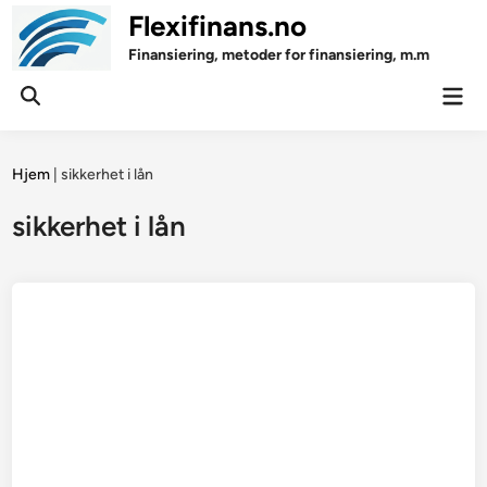
Skip
Flexifinans.no
to
Finansiering, metoder for finansiering, m.m
content
Mai
Open
Men
Search
Hjem
|
sikkerhet i lån
sikkerhet i lån