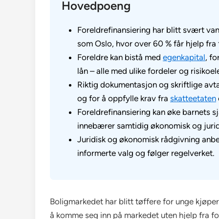
Hovedpoeng
Foreldrefinansiering har blitt svært va
som Oslo, hvor over 60 % får hjelp fra 
Foreldre kan bistå med
egenkapital
, f
lån – alle med ulike fordeler og risikoe
Riktig dokumentasjon og skriftlige avta
og for å oppfylle krav fra
skatteetaten
Foreldrefinansiering kan øke barnets s
innebærer samtidig økonomisk og juridi
Juridisk og økonomisk rådgivning anbef
informerte valg og følger regelverket.
Boligmarkedet har blitt tøffere for unge kjøpe
å komme seg inn på markedet uten hjelp fra fore