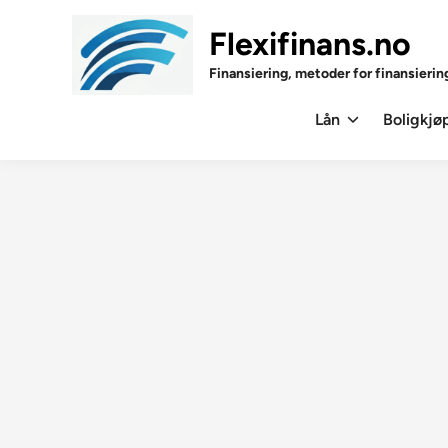
Skip
to
Flexifinans.no
content
Finansiering, metoder for finansierin
Lån
Boligkjø