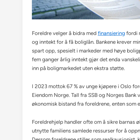
Foreldre velger å bidra med
finansiering
fordi 
og inntekt for å få boliglån. Bankene krever 
spart opp, spesielt i markeder med høye boligp
fem ganger årlig inntekt gjør det enda vanskel
inn på boligmarkedet uten ekstra støtte.
I 2023 mottok 67 % av unge kjøpere i Oslo fore
Eiendom Norge. Tall fra SSB og Norges Bank vi
økonomisk bistand fra foreldrene, enten som e
Foreldrehjelp handler ofte om å sikre barnas
utnytte familiens samlede ressurser for å opp
Dersom foreldrene stiller som realkausjonist, ka