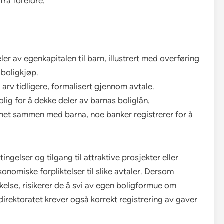
ra foreldre.
deler av egenkapitalen til barn, illustrert med overføring
 boligkjøp.
 arv tidligere, formalisert gjennom avtale.
bolig for å dekke deler av barnas boliglån.
lånet sammen med barna, noe banker registrerer for å
ngelser og tilgang til attraktive prosjekter eller
konomiske forpliktelser til slike avtaler. Dersom
else, risikerer de å svi av egen boligformue om
direktoratet krever også korrekt registrering av gaver