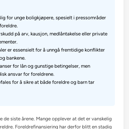
nlig for unge boligkjøpere, spesielt i pressområder
foreldre.
orskudd på arv, kausjon, medlåntakelse eller private
lementer.
ler er essensielt for å unngå fremtidige konflikter
og bankene.
janser for lån og gunstige betingelser, men
sk ansvar for foreldrene.
ales for å sikre at både foreldre og barn tar
re de siste årene. Mange opplever at det er vanskelig
ldre. Foreldrefinansiering har derfor blitt en stadig