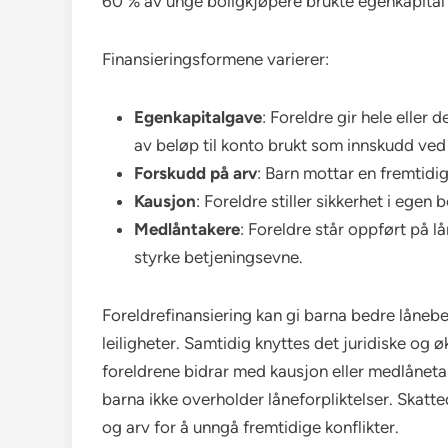
60 % av unge boligkjøpere brukte egenkapital f
Finansieringsformene varierer:
Egenkapitalgave
: Foreldre gir hele eller 
av beløp til konto brukt som innskudd ved
Forskudd på arv
: Barn mottar en fremtidig
Kausjon
: Foreldre stiller sikkerhet i egen 
Medlåntakere
: Foreldre står oppført på 
styrke betjeningsevne.
Foreldrefinansiering kan gi barna bedre lånebeti
leiligheter. Samtidig knyttes det juridiske og ø
foreldrene bidrar med kausjon eller medlånetak
barna ikke overholder låneforpliktelser. Skatte
og arv for å unngå fremtidige konflikter.