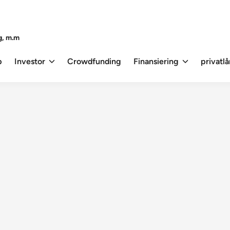
g, m.m
p
Investor
Crowdfunding
Finansiering
privatl