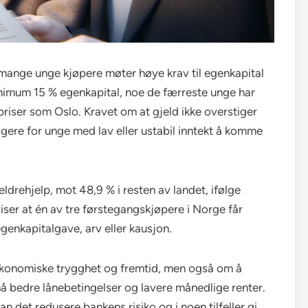
mange unge kjøpere møter høye krav til egenkapital
minimum 15 % egenkapital, noe de færreste unge har
riser som Oslo. Kravet om at gjeld ikke overstiger
igere for unge med lav eller ustabil inntekt å komme
ldrehjelp, mot 48,9 % i resten av landet, ifølge
ser at én av tre førstegangskjøpere i Norge får
genkapitalgave, arv eller kausjon.
 økonomiske trygghet og fremtid, men også om å
nå bedre lånebetingelser og lavere månedlige renter.
n det redusere bankens risiko og i noen tilfeller gi