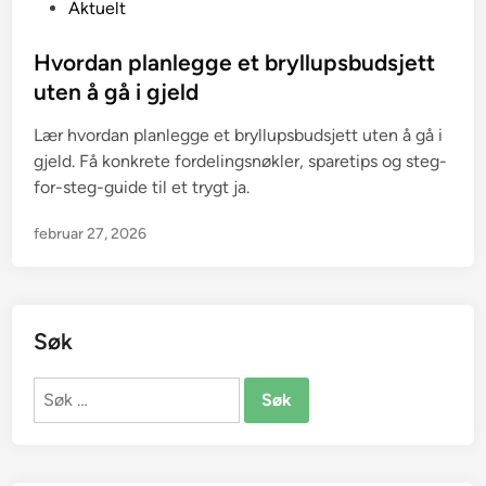
P
Aktuelt
o
s
Hvordan planlegge et bryllupsbudsjett
t
uten å gå i gjeld
e
Lær hvordan planlegge et bryllupsbudsjett uten å gå i
d
gjeld. Få konkrete fordelingsnøkler, sparetips og steg-
i
for-steg-guide til et trygt ja.
n
februar 27, 2026
Søk
Søk
etter: