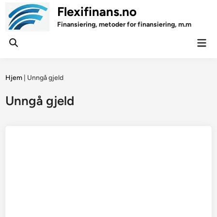
Skip
Flexifinans.no
to
Finansiering, metoder for finansiering, m.m
content
Mai
Open
Men
Search
Hjem
|
Unngå gjeld
Unngå gjeld