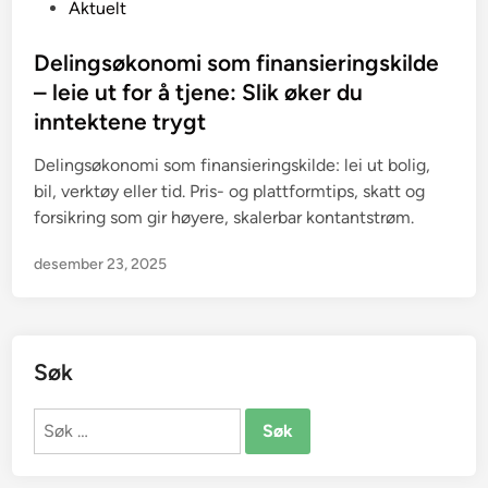
P
Aktuelt
o
s
Delingsøkonomi som finansieringskilde
t
– leie ut for å tjene: Slik øker du
e
inntektene trygt
d
i
Delingsøkonomi som finansieringskilde: lei ut bolig,
n
bil, verktøy eller tid. Pris- og plattformtips, skatt og
forsikring som gir høyere, skalerbar kontantstrøm.
desember 23, 2025
Søk
Søk
etter: