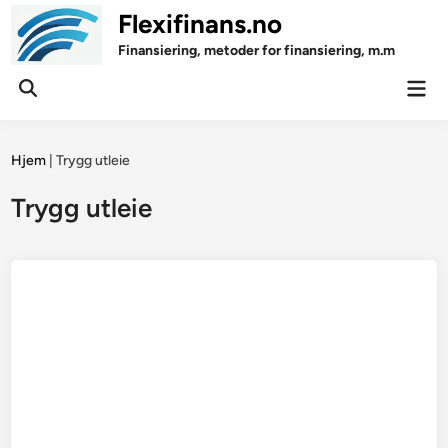
Skip
Flexifinans.no
to
Finansiering, metoder for finansiering, m.m
content
Mai
Open
Men
Search
Hjem
|
Trygg utleie
Trygg utleie