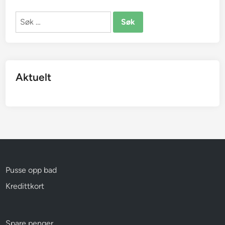
Søk
etter:
Aktuelt
Pusse opp bad
Kredittkort
Spare penger