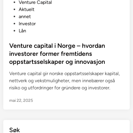
P
Venture Capital
o
Aktuelt
s
annet
t
Investor
e
Lån
d
i
Venture capital i Norge – hvordan
n
investorer former fremtidens
oppstartsselskaper og innovasjon
Venture capital gir norske oppstartsselskaper kapital,
nettverk og vekstmuligheter, men innebærer også
risiko og utfordringer for gründere og investorer.
mai 22, 2025
Søk