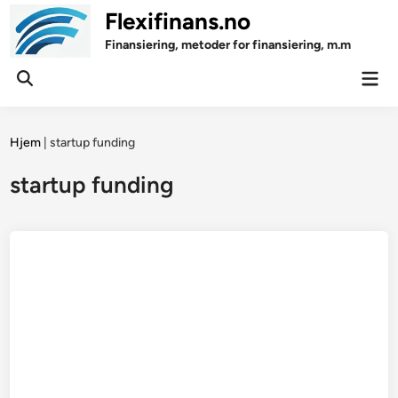
Skip
Flexifinans.no
to
Finansiering, metoder for finansiering, m.m
content
Mai
Open
Men
Search
Hjem
|
startup funding
startup funding