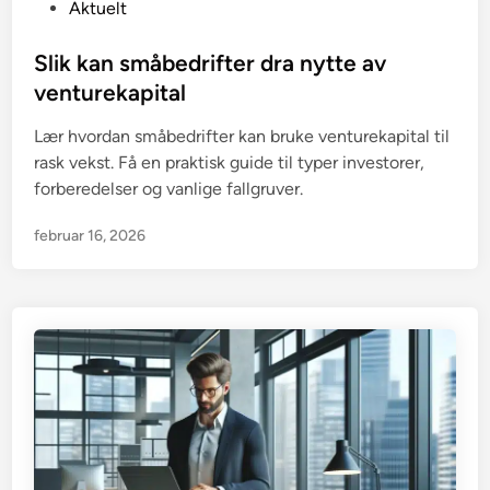
P
Aktuelt
o
s
Slik kan småbedrifter dra nytte av
t
venturekapital
e
Lær hvordan småbedrifter kan bruke venturekapital til
d
rask vekst. Få en praktisk guide til typer investorer,
i
forberedelser og vanlige fallgruver.
n
februar 16, 2026