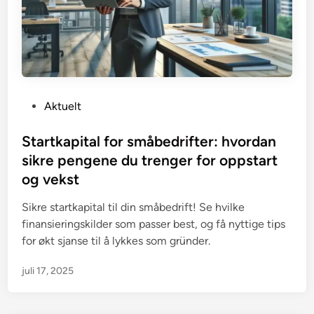
P
Aktuelt
o
s
Startkapital for småbedrifter: hvordan
t
sikre pengene du trenger for oppstart
e
og vekst
d
i
Sikre startkapital til din småbedrift! Se hvilke
n
finansieringskilder som passer best, og få nyttige tips
for økt sjanse til å lykkes som gründer.
juli 17, 2025