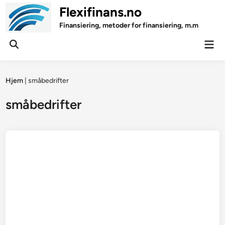
Skip
Flexifinans.no
to
Finansiering, metoder for finansiering, m.m
content
Mai
Open
Men
Search
Hjem
|
småbedrifter
småbedrifter