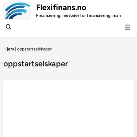
Skip
Flexifinans.no
to
Finansiering, metoder for finansiering, m.m
content
Mai
Open
Men
Search
Hjem
|
oppstartselskaper
oppstartselskaper