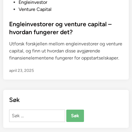
P
Engleinvestor
o
Venture Capital
s
t
Engleinvestorer og venture capital –
e
hvordan fungerer det?
d
Utforsk forskjellen mellom engleinvestorer og venture
i
capital, og finn ut hvordan disse avgjørende
n
finansienelementene fungerer for oppstartselskaper.
april 23, 2025
Søk
Søk
etter: