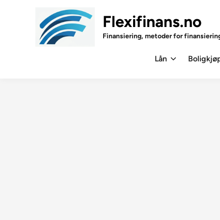
Skip
to
Flexifinans.no
content
Finansiering, metoder for finansierin
Lån
Boligkjø