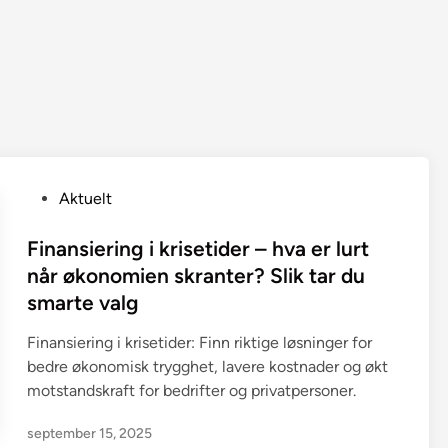
P
Aktuelt
o
s
Finansiering i krisetider – hva er lurt
t
når økonomien skranter? Slik tar du
e
smarte valg
d
i
Finansiering i krisetider: Finn riktige løsninger for
n
bedre økonomisk trygghet, lavere kostnader og økt
motstandskraft for bedrifter og privatpersoner.
september 15, 2025