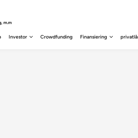
g, m.m
p
Investor
Crowdfunding
Finansiering
privatl