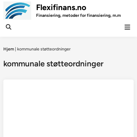
Skip
Flexifinans.no
to
Finansiering, metoder for finansiering, m.m
content
Mai
Open
Men
Search
Hjem
|
kommunale støtteordninger
kommunale støtteordninger