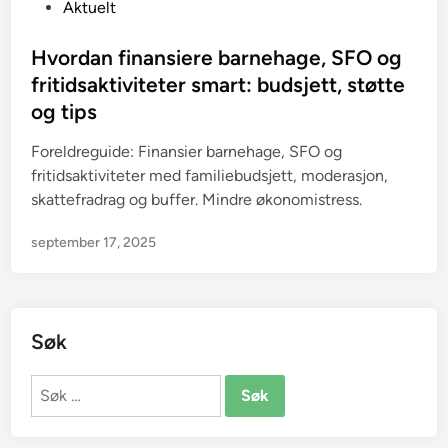
P
Aktuelt
o
s
Hvordan finansiere barnehage, SFO og
t
fritidsaktiviteter smart: budsjett, støtte
e
og tips
d
i
Foreldreguide: Finansier barnehage, SFO og
n
fritidsaktiviteter med familiebudsjett, moderasjon,
skattefradrag og buffer. Mindre økonomistress.
september 17, 2025
Søk
Søk
etter: