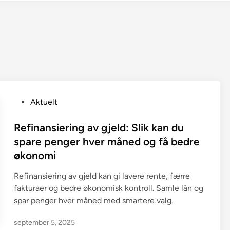
P
Aktuelt
o
s
Refinansiering av gjeld: Slik kan du
t
spare penger hver måned og få bedre
e
økonomi
d
i
Refinansiering av gjeld kan gi lavere rente, færre
n
fakturaer og bedre økonomisk kontroll. Samle lån og
spar penger hver måned med smartere valg.
september 5, 2025