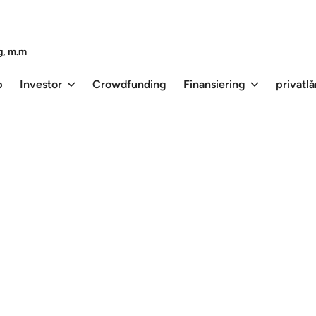
g, m.m
p
Investor
Crowdfunding
Finansiering
privatl