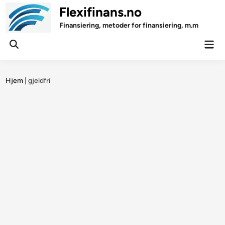
Skip
Flexifinans.no
to
Finansiering, metoder for finansiering, m.m
content
Mai
Open
Men
Search
Hjem
|
gjeldfri