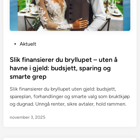
P
Aktuelt
o
s
Slik finansierer du bryllupet – uten å
t
havne i gjeld: budsjett, sparing og
e
smarte grep
d
i
Slik finansierer du bryllupet uten gjeld: budsjett,
n
spareplan, forhandlinger og smarte valg som bruktkjøp
og dugnad. Unngå renter, sikre avtaler, hold rammen.
november 3, 2025