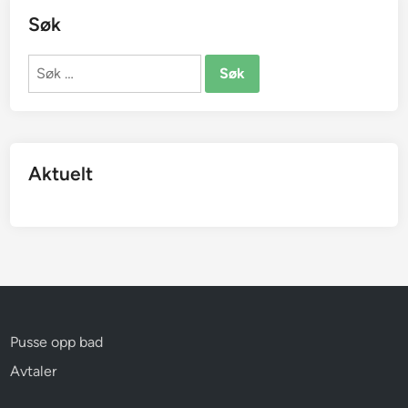
Søk
Søk
etter:
Aktuelt
Pusse opp bad
Avtaler