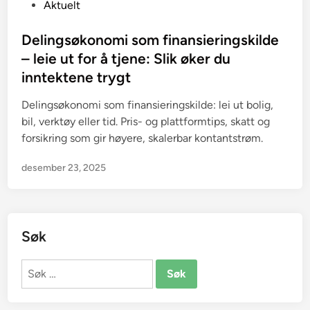
P
Aktuelt
o
s
Delingsøkonomi som finansieringskilde
t
– leie ut for å tjene: Slik øker du
e
inntektene trygt
d
i
Delingsøkonomi som finansieringskilde: lei ut bolig,
n
bil, verktøy eller tid. Pris- og plattformtips, skatt og
forsikring som gir høyere, skalerbar kontantstrøm.
desember 23, 2025
Søk
Søk
etter: