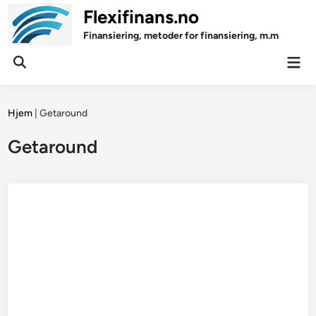
Skip
Flexifinans.no
to
Finansiering, metoder for finansiering, m.m
content
Mai
Open
Men
Search
Hjem
|
Getaround
Getaround