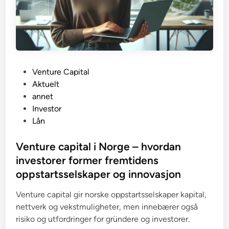
P
Venture Capital
o
Aktuelt
s
annet
t
Investor
e
Lån
d
i
Venture capital i Norge – hvordan
n
investorer former fremtidens
oppstartsselskaper og innovasjon
Venture capital gir norske oppstartsselskaper kapital,
nettverk og vekstmuligheter, men innebærer også
risiko og utfordringer for gründere og investorer.