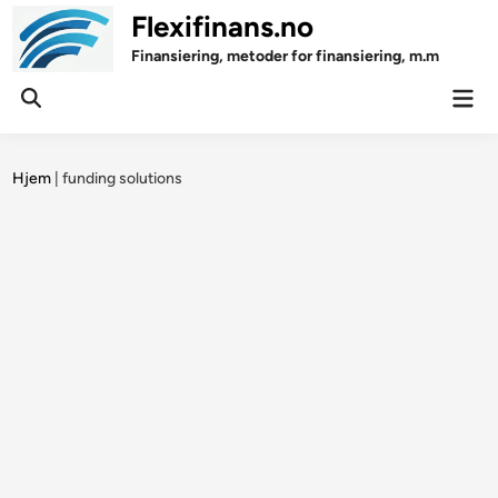
Skip
Flexifinans.no
to
Finansiering, metoder for finansiering, m.m
content
Mai
Open
Men
Search
Hjem
|
funding solutions