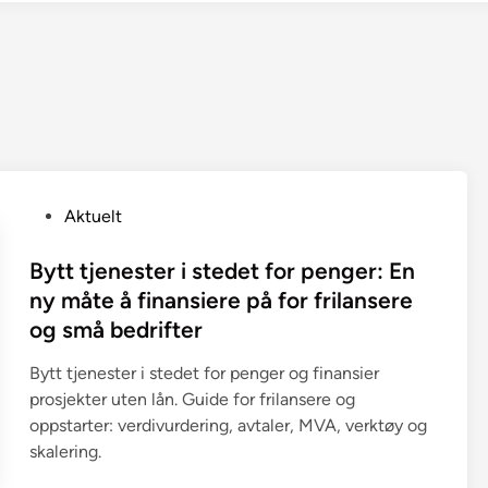
P
Aktuelt
o
s
Bytt tjenester i stedet for penger: En
t
ny måte å finansiere på for frilansere
e
og små bedrifter
d
i
Bytt tjenester i stedet for penger og finansier
n
prosjekter uten lån. Guide for frilansere og
oppstarter: verdivurdering, avtaler, MVA, verktøy og
skalering.