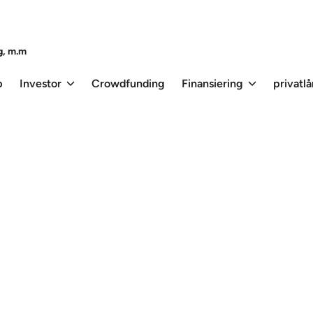
g, m.m
p
Investor
Crowdfunding
Finansiering
privatl