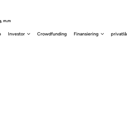
g, m.m
p
Investor
Crowdfunding
Finansiering
privatl