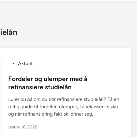
ielån
P
Aktuelt
o
s
Fordeler og ulemper med å
t
refinansiere studielån
e
Lurer du på om du bør refinansiere studielån? Få en
d
ærlig guide til fordeler, ulemper, Lånekassen-risiko
i
og når refinansiering faktisk lønner seg.
n
januar 16, 2026