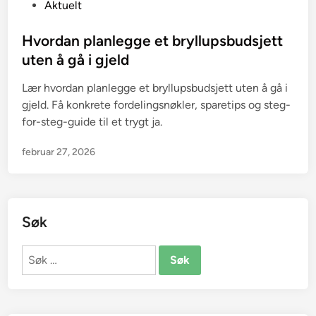
P
Aktuelt
o
s
Hvordan planlegge et bryllupsbudsjett
t
uten å gå i gjeld
e
Lær hvordan planlegge et bryllupsbudsjett uten å gå i
d
gjeld. Få konkrete fordelingsnøkler, sparetips og steg-
i
for-steg-guide til et trygt ja.
n
februar 27, 2026
Søk
Søk
etter: