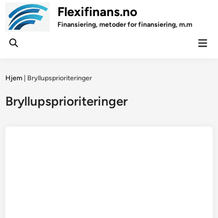
Skip
Flexifinans.no
to
Finansiering, metoder for finansiering, m.m
content
Mai
Open
Men
Search
Hjem
|
Bryllupsprioriteringer
Bryllupsprioriteringer