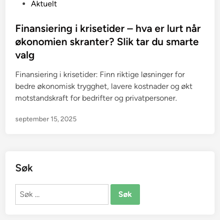
P
Aktuelt
o
s
Finansiering i krisetider – hva er lurt når
t
økonomien skranter? Slik tar du smarte
e
valg
d
i
Finansiering i krisetider: Finn riktige løsninger for
n
bedre økonomisk trygghet, lavere kostnader og økt
motstandskraft for bedrifter og privatpersoner.
september 15, 2025
Søk
Søk
etter: