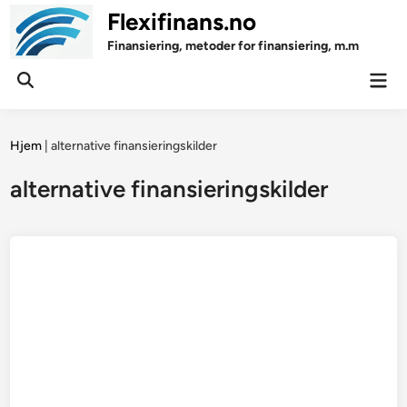
Skip
Flexifinans.no
to
Finansiering, metoder for finansiering, m.m
content
Mai
Open
Men
Search
Hjem
|
alternative finansieringskilder
alternative finansieringskilder